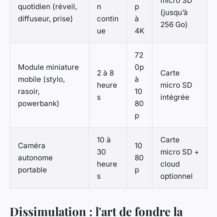
micro SD
quotidien (réveil,
n
p
(jusqu’à
diffuseur, prise)
contin
à
256 Go)
ue
4K
72
Module miniature
0p
2 à 8
Carte
mobile (stylo,
à
heure
micro SD
rasoir,
10
s
intégrée
powerbank)
80
p
10 à
Carte
Caméra
10
30
micro SD +
autonome
80
heure
cloud
portable
p
s
optionnel
Dissimulation : l'art de fondre la