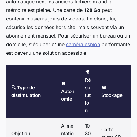
automatiquement les anciens fichiers quand la
mémoire est pleine. Une carte de
128 Go
peut
contenir plusieurs jours de vidéos. Le cloud, lui,
sécurise les données hors site, mais souvent via un
abonnement mensuel. Pour sécuriser un bureau ou un
domicile, s'équiper d'une
caméra espion
performante
est devenu une solution accessible.
🎥
Ré
🔋
🔍 Type de
so
💾
Auton
dissimulation
lut
Stockage
omie
io
n
Alime
10
Carte
Objet du
ntatio
80