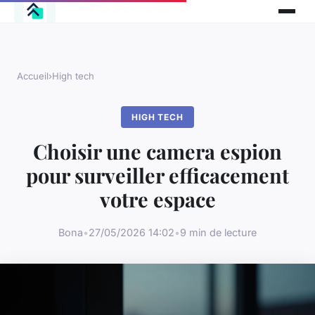
Accueil
›
High tech
HIGH TECH
Choisir une camera espion
pour surveiller efficacement
votre espace
Bona
•
27/05/2026 14:02
•
9 min de lecture