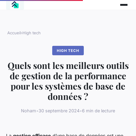
Accueil
›
High tech
HIGH TECH
Quels sont les meilleurs outils
de gestion de la performance
pour les systèmes de base de
données ?
Noham
•
30 septembre 2024
•
6 min de lecture
La
gestion efficace
d’une base de données est une