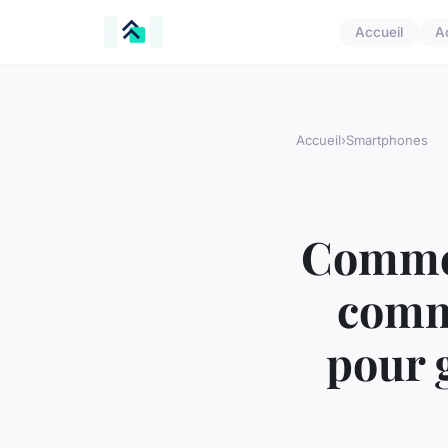
Accueil
A
Accueil
›
Smartphones
Commen
comm
pour g