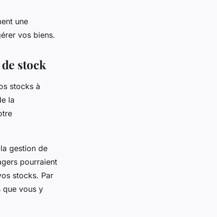
ment une
érer vos biens.
 de stock
os stocks à
e la
otre
la gestion de
agers pourraient
os stocks. Par
s que vous y