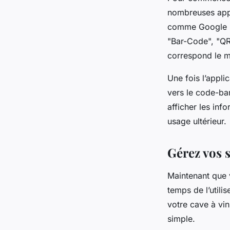
nombreuses appli
comme Google Pl
"Bar-Code", "QR 
correspond le m
Une fois l’appli
vers le code-bar
afficher les in
usage ultérieur.
Gérez vos s
Maintenant que 
temps de l’utili
votre cave à vin
simple.