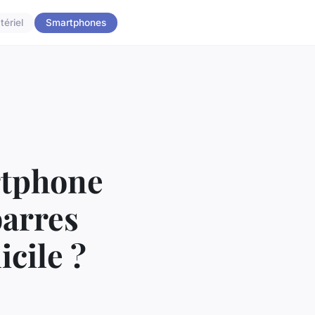
tériel
Smartphones
rtphone
arres
icile ?