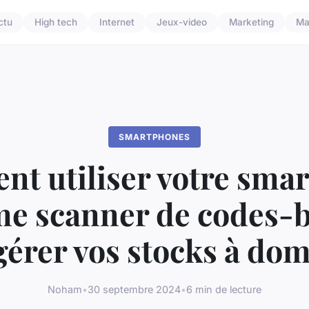
ctu
High tech
Internet
Jeux-video
Marketing
Ma
SMARTPHONES
t utiliser votre sma
e scanner de codes-b
érer vos stocks à dom
Noham
•
30 septembre 2024
•
6 min de lecture