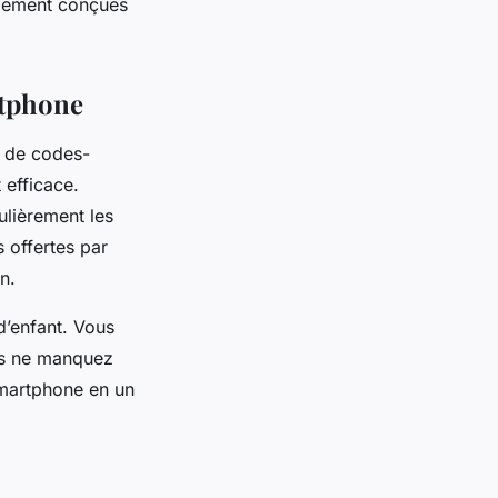
alement conçues
rtphone
 de codes-
 efficace.
ulièrement les
s offertes par
n.
d’enfant. Vous
us ne manquez
 smartphone en un