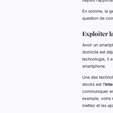
depuis l’applicat
En somme, la ge
question de comm
Exploiter l
Avoir un smartp
domicile est dé
technologie, il 
smartphone.
Une des technol
stocks est l’
Inte
communiquer ent
exemple, votre 
mettez et les aj