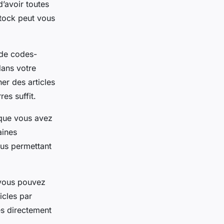
’avoir toutes
stock peut vous
de codes-
dans votre
her des articles
es suffit.
 que vous avez
aines
ous permettant
 vous pouvez
icles par
s directement