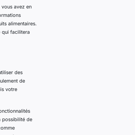
e vous avez en
formations
its alimentaires.
qui facilitera
tiliser des
eulement de
is votre
onctionnalités
possibilité de
s comme