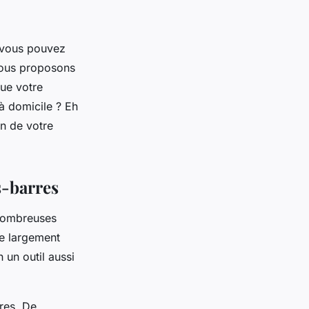
 vous pouvez
vous proposons
que votre
à domicile ? Eh
on de votre
s-barres
 nombreuses
e largement
un outil aussi
res. De